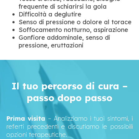
frequente di schiarirsi la gola
Difficoltà a deglutire
Senso di pressione o dolore al torace
Soffocamento notturno, aspirazione
Gonfiore addominale, senso di
pressione, eruttazioni
Il tuo percorso di cura –
passo dopo passo
Prima visita
– Analizziamo i tuoi sintomi, i
referti precedenti e discutiamo le possibili
opzioni terapeutiche.