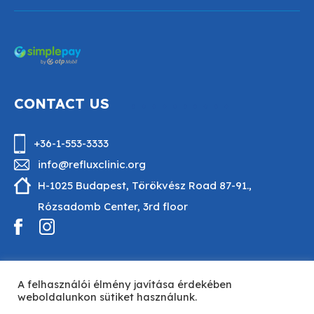
CONTACT US
+36-1-553-3333
info@refluxclinic.org
H-1025 Budapest, Törökvész Road 87-91.,
Rózsadomb Center, 3rd floor
A felhasználói élmény javítása érdekében
Designed by
GuruStudio
weboldalunkon sütiket használunk.