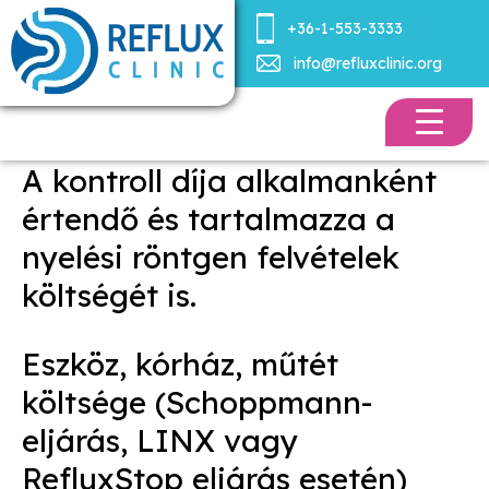
+36-1-553-3333
info@refluxclinic.org
A kontroll díja alkalmanként
értendő és tartalmazza a
nyelési röntgen felvételek
költségét is.
Eszköz, kórház, műtét
költsége (Schoppmann-
eljárás, LINX vagy
RefluxStop eljárás esetén)